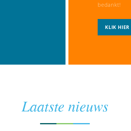
bedankt!
KLIK HIE
Laatste nieuws