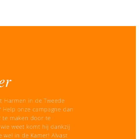
er
dat Harmen in de Tweede
 Help onze campagne dan
r te maken door te
wie weet komt hij dankzij
e wel in de Kamer! Alvast