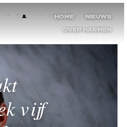
Home
Nieuws
Over Harmen
kt
k vijf