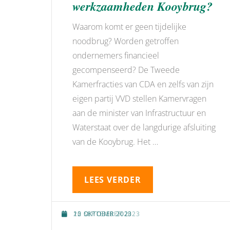
werkzaamheden Kooybrug?
Waarom komt er geen tijdelijke
noodbrug? Worden getroffen
ondernemers financieel
gecompenseerd? De Tweede
Kamerfracties van CDA en zelfs van zijn
eigen partij VVD stellen Kamervragen
aan de minister van Infrastructuur en
Waterstaat over de langdurige afsluiting
van de Kooybrug. Het …
LEES VERDER
12 OKTOBER 2023
10 OKTOBER 2023
25 SEPTEMBER 2023