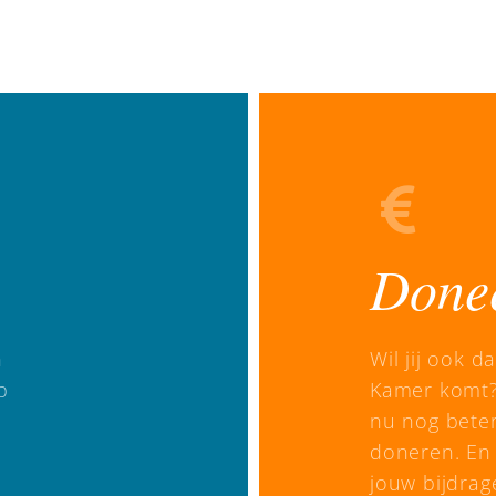
Done
n
Wil jij ook 
p
Kamer komt?
nu nog bete
doneren. En 
jouw bijdrag