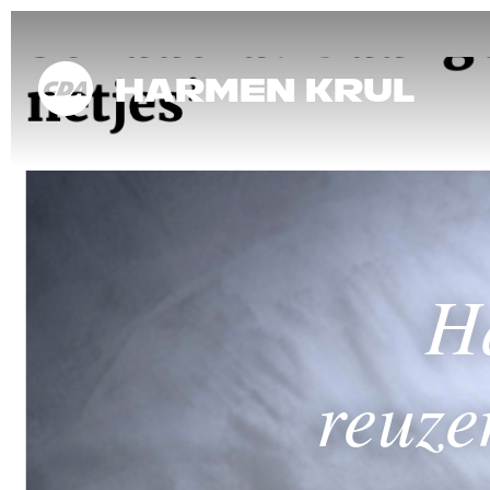
Harmen Krul
H
reuze