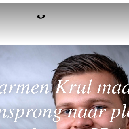
armen Krul maa
nsprong naar ple