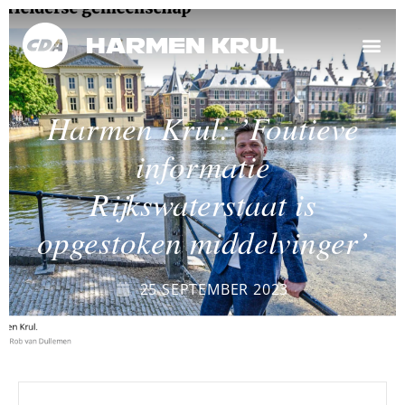
Harmen Krul
Harmen Krul: ’Foutieve
informatie
Rijkswaterstaat is
opgestoken middelvinger’
25 SEPTEMBER 2023