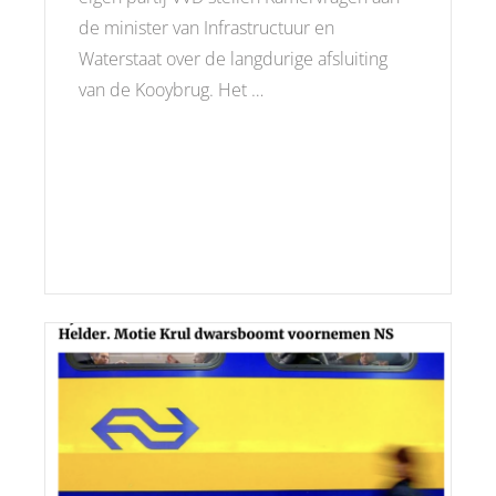
de minister van Infrastructuur en
Waterstaat over de langdurige afsluiting
van de Kooybrug. Het …