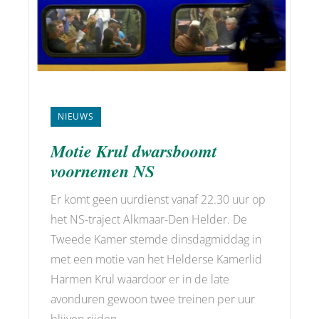
NIEUWS
Motie Krul dwarsboomt
voornemen NS
Er komt geen uurdienst vanaf 22.30 uur op
het NS-traject Alkmaar-Den Helder. De
Tweede Kamer stemde dinsdagmiddag in
met een motie van het Helderse Kamerlid
Harmen Krul waardoor er in de late
avonduren gewoon twee treinen per uur
blijven rijden. …