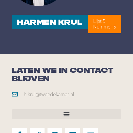
Harmen Krul
Lijst 5
Nummer 5
Laten we in contact
blijven
h.krul@tweedekamer.nl